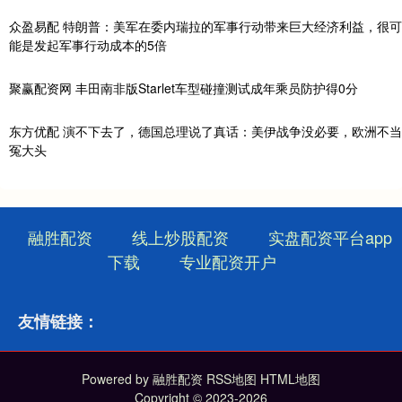
众盈易配 特朗普：美军在委内瑞拉的军事行动带来巨大经济利益，很可
能是发起军事行动成本的5倍
聚赢配资网 丰田南非版Starlet车型碰撞测试成年乘员防护得0分
东方优配 演不下去了，德国总理说了真话：美伊战争没必要，欧洲不当
冤大头
融胜配资
线上炒股配资
实盘配资平台app
下载
专业配资开户
友情链接：
Powered by
融胜配资
RSS地图
HTML地图
Copyright
© 2023-2026