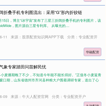
阔折叠手机专利图流出：采用“G”形内折铰链
月15日，博主“i冰宇宙”发布了三星三折阔折叠手机的专利图片，该
oldWide，图片源自三星专利库。 从曝光的....
-11
来源：股票配资知识网APP下载
分类：专业配资开
华融配资
县气象专家踏田问苗解民忧
冬小麦播期晚了不少，不知道今年能不能长得好。”正值冬小麦返青
窗口期，山东省德州市齐河县种粮大户围着调研专家，道出了心
-09
来源：牛大人配资官网
分类：专业配资开户
九融配资