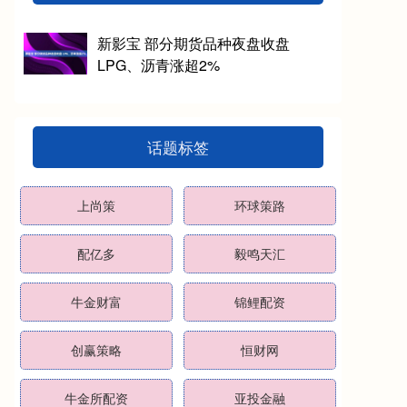
新影宝 部分期货品种夜盘收盘
LPG、沥青涨超2%
话题标签
上尚策
环球策路
配亿多
毅鸣天汇
牛金财富
锦鲤配资
创赢策略
恒财网
牛金所配资
亚投金融