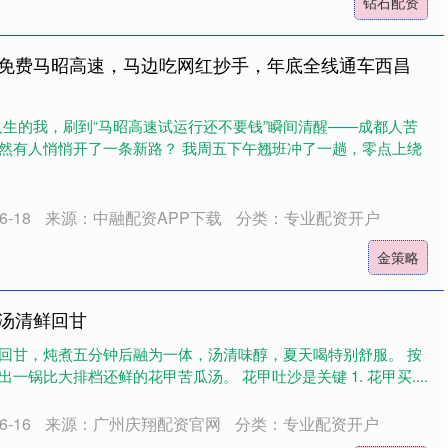
钻石配资
跑免费马昭高速，马边吃网红抄手，年底全线通车西昌
人生的我，刷到“马昭高速试运行还不要钱”瞬间清醒——成都人苦
然有人悄悄开了一条新路？ 我周五下午翘班冲了一趟，零点上绕
-18
来源：中融配资APP下载
分类：专业配资开户
金策略
瓜汤清鲜回甘
回甘，炖煮五分钟后融为一体，汤清味醇，夏天喝特别舒服。 按
一锅比大排档还鲜的花甲苦瓜汤。 花甲吐沙是关键 1. 花甲买....
-16
来源：广州庆翔配资官网
分类：专业配资开户