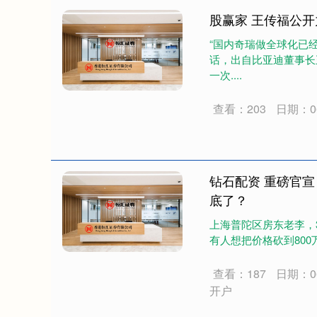
股赢家 王传福公
“国内奇瑞做全球化已
话，出自比亚迪董事长
一次....
查看：203
日期：06
钻石配资 重磅官
底了？
上海普陀区房东老李，3
有人想把价格砍到800万
查看：187
日期：06
开户