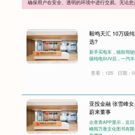
确保用户在安全、透明的环境中进行交易。无论您
毅鸣天汇 10万级
选?
新手买电车，辅助驾驶
级纯电SUV后，一汽丰
查看：125
日期：08
亚投金融 张雪峰
蔚来董事
企查查APP显示，近
峰阅万卷文化图书有限