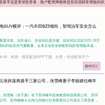
是新手还是资深投资者，散户配资网都将是您实现财富增值的得
纯电SUV横评：一汽丰田BZ5领衔，智驾泊车安全怎么
配置丰富、泊车省心、安全到位是关键。综合对比五款10万-15万
田bZ5在安全气囊数量、全系主动安全标配和高阶智驾版本选....
-05
来源：领圣配资APP下载
分类：专业配资开户
毅鸣天汇
女儿张姩菡再接手三家公司，张雪峰妻子李丽婧任峰学
日，张雪峰（张子彪）名下苏州峰学蔚来教育科技有限公司、苏州
公司、苏州峰峰火火闯九州旅行社有限责任公司发生工商变更，