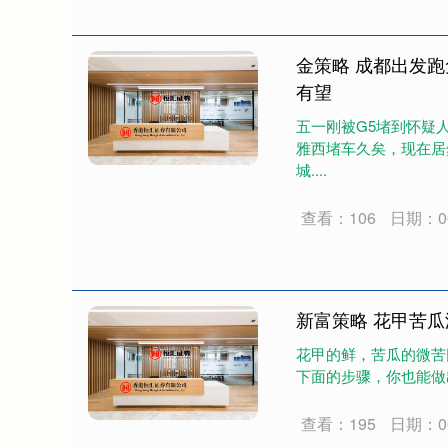
金策略 成都出发
有望
五一刚被G5堵到怀疑
雅西堵车久矣，现在居
城....
查看：106
日期：06
新富策略 花甲苦
花甲的鲜，苦瓜的微苦
下面的步骤，你也能做出
查看：195
日期：06