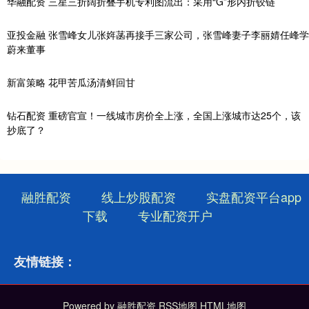
华融配资 三星三折阔折叠手机专利图流出：采用“G”形内折铰链
亚投金融 张雪峰女儿张姩菡再接手三家公司，张雪峰妻子李丽婧任峰学
蔚来董事
新富策略 花甲苦瓜汤清鲜回甘
钻石配资 重磅官宣！一线城市房价全上涨，全国上涨城市达25个，该
抄底了？
融胜配资
线上炒股配资
实盘配资平台app
下载
专业配资开户
友情链接：
Powered by
融胜配资
RSS地图
HTML地图