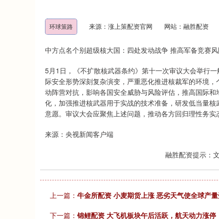
来源：涨上策配资官网
网站：融胜配资
环球策路
中方点名个别超级核大国：四处发动战争 推高军备竞赛风
5月1日，《不扩散核武器条约》第十一次审议大会举行
际安全形势深刻复杂演变，严重恶化推进核裁军的环境，
动阵营对抗，影响各国安全威胁与风险评估，推高国际和地
化，加强推进核武器用于实战的技术准备，研发低当量核
意愿。审议大会应聚焦上述问题，推动各方回归理性务实
来源：央视新闻客户端
融胜配资提示：
上一篇：
牛金所配资 小麦期货上涨 恶劣天气使全球产量
下一篇：
锦鲤配资 大飞机板块午后活跃，航天动力涨停