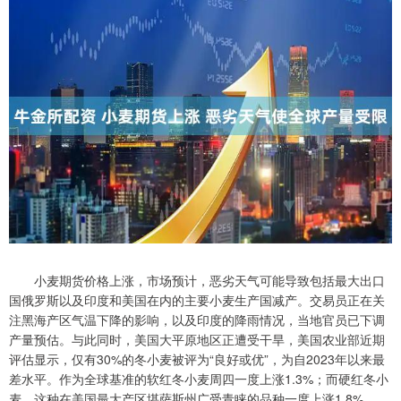
小麦期货价格上涨，市场预计，恶劣天气可能导致包括最大出口
国俄罗斯以及印度和美国在内的主要小麦生产国减产。交易员正在关
注黑海产区气温下降的影响，以及印度的降雨情况，当地官员已下调
产量预估。与此同时，美国大平原地区正遭受干旱，美国农业部近期
评估显示，仅有30%的冬小麦被评为“良好或优”，为自2023年以来最
差水平。作为全球基准的软红冬小麦周四一度上涨1.3%；而硬红冬小
麦，这种在美国最大产区堪萨斯州广受青睐的品种一度上涨1.8%。