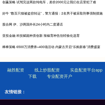
创赢策略 试驾完这两款纯电车，差价2000元让我们在店里犯了难
好牛 “数百只猫被盗窃转运”，警方通报：2名男子被采取刑事强制措施
股合网 伊、沙两国外长24小时内二度通话
亚投金融 科技赋能种质创新 辣椒育种告别经验化选育
棒棒策略 6500万消费券+400场活动 内蒙古开启“乐购新春”消费盛宴
融胜配资
线上炒股配资
实盘配资平台app
下载
专业配资开户
友情链接：