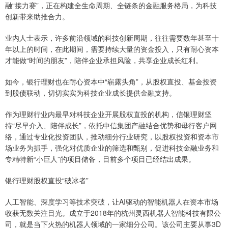
融“接力赛”，正在构建全生命周期、全链条的金融服务格局，为科技
创新带来助推合力。
业内人士表示，许多前沿领域的科技创新周期，往往需要数年甚至十
年以上的时间，在此期间，需要持续大量的资金投入，只有耐心资本
才能做“时间的朋友”，陪伴企业承担风险，共享企业成长红利。
如今，银行理财也在耐心资本中“崭露头角”，从股权直投、基金投资
到股债联动，切切实实为科技企业成长提供金融支持。
作为理财行业内最早对科技企业开展股权直投的机构，信银理财坚
持“尽早介入、陪伴成长”，依托中信集团产融结合优势和母行客户网
络，通过专业化投资团队，推动细分行业研究，以股权投资和资本市
场业务为抓手，强化对优质企业的筛选和甄别，促进科技金融业务和
专精特新“小巨人”的项目储备，目前多个项目已经结出成果。
银行理财股权直投“破冰者”
人工智能、深度学习等技术突破，让AI驱动的智能机器人在资本市场
收获无数关注目光。成立于2018年的杭州灵西机器人智能科技有限公
司，就是当下火热的机器人领域的一家细分公司。该公司主要从事3D