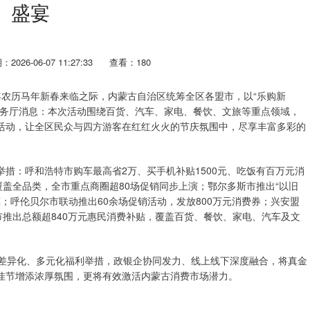
盛宴
2026-06-07 11:27:33
查看：180
26年农历马年新春来临之际，内蒙古自治区统筹全区各盟市，以“乐购新
商务厅消息：本次活动围绕百货、汽车、家电、餐饮、文旅等重点领域，
促销活动，让全区民众与四方游客在红红火火的节庆氛围中，尽享丰富多彩的
措：呼和浩特市购车最高省2万、买手机补贴1500元、吃饭有百万元消
覆盖全品类，全市重点商圈超80场促销同步上演；鄂尔多斯市推出“以旧
；呼伦贝尔市联动推出60余场促销活动，发放800万元消费券；兴安盟
市推出总额超840万元惠民消费补贴，覆盖百货、餐饮、家电、汽车及文
出差异化、多元化福利举措，政银企协同发力、线上线下深度融合，将真金
佳节增添浓厚氛围，更将有效激活内蒙古消费市场潜力。