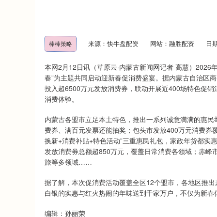
来源：快牛盘配资
网站：融胜配资
日期：
棒棒策略
本网2月12日讯（草原云·内蒙古新闻网记者 高慧）20
春”为主题共同启动迎新春促消费盛宴。据内蒙古自治区
投入超6500万元发放消费券，联动开展近400场特色
消费体验。
内蒙古各盟市立足本土特色，推出一系列诚意满满的惠民举
费券、满百元发票还能抽奖；包头市发放400万元消费券
换新+消费补贴+特色活动”三重惠民礼包，家政年货都实惠
发放消费券总额超850万元，覆盖日常消费各领域；赤峰
旅等多领域……
据了解，本次促消费活动覆盖全区12个盟市，各地区推
白银的实惠与红火热闹的年味送到千家万户，不仅为新春
编辑：孙丽荣